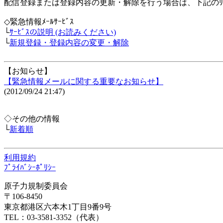
配信登録または登録内容の更新・解除を行う場合は、下記のﾘ
◇緊急情報ﾒｰﾙｻｰﾋﾞｽ
└
ｻｰﾋﾞｽの説明 (お読みください)
└
新規登録・登録内容の変更・解除
【お知らせ】
【緊急情報メールに関する重要なお知らせ】
(2012/09/24 21:47)
◇その他の情報
└
新着順
利用規約
ﾌﾟﾗｲﾊﾞｼｰﾎﾟﾘｼｰ
原子力規制委員会
〒106-8450
東京都港区六本木1丁目9番9号
TEL：03-3581-3352（代表）